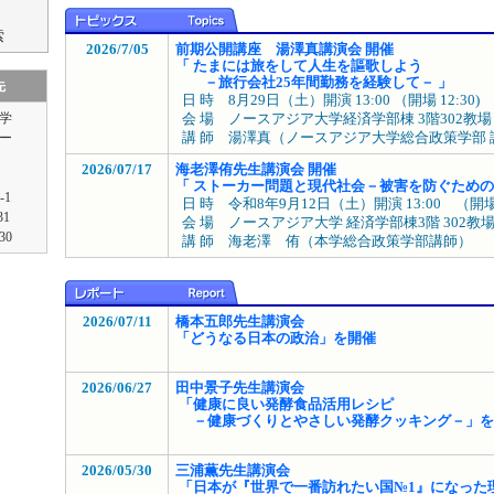
索
2026/7/05
前期公開講座 湯澤真講演会 開催
「 たまには旅をして人生を謳歌しよう
－旅行会社25年間勤務を経験して－ 」
先
日 時 8月29日（土）開演 13:00 （開場 12:30)
学
会 場 ノースアジア大学経済学部棟 3階302教場
講 師 湯澤真（ノースアジア大学総合政策学部 
ー
2026/07/17
海老澤侑先生講演会 開催
「 ストーカー問題と現代社会－被害を防ぐための
-1
日 時 令和8年9月12日（土）開演 13:00 （開場 1
31
会 場 ノースアジア大学 経済学部棟3階 302教
30
講 師 海老澤 侑（本学総合政策学部講師）
2026/07/11
橋本五郎先生講演会
「どうなる日本の政治」を開催
2026/06/27
田中景子先生講演会
「健康に良い発酵食品活用レシピ
－健康づくりとやさしい発酵クッキング－」を
2026/05/30
三浦薫先生講演会
「日本が『世界で一番訪れたい国№1』になった