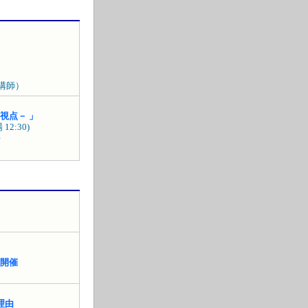
講師）
視点－ 」
2:30)
場
開催
理由