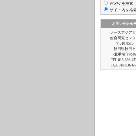
WWW を検索
サイト内を検
お問い合わせ
ノースアジア大
総合研究センタ
〒010-8515
秋田県秋田市
下北手桜守沢46
TEL 018-836-45
FAX 018-836-65